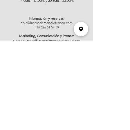
14:00hs - 17:00hs
y 20:30hs - 23:00hs
Información y reservas:
hola@lacasademanolofranco.com
+34 626 61 57 39
Marketing, Comunicación y Prensa:
comunicacion@lacasademanolofranco.com
C O N T Á C T A N O S